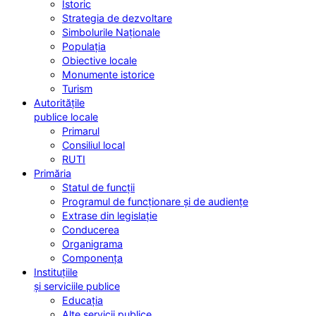
Istoric
Strategia de dezvoltare
Simbolurile Naționale
Populația
Obiective locale
Monumente istorice
Turism
Autoritățile
publice locale
Primarul
Consiliul local
RUTI
Primăria
Statul de funcții
Programul de funcționare și de audiențe
Extrase din legislație
Conducerea
Organigrama
Componența
Instituțiile
și serviciile publice
Educația
Alte servicii publice