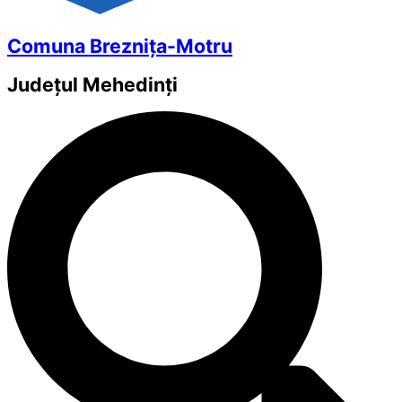
Comuna Breznița-Motru
Județul
Mehedinți