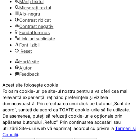
Măriți textul
Micșorați textul
Alb-negru
Contrast ridicat
Contrast negativ
Fundal luminos
Link-uri subliniate
Font lizibil
Reset
Hartă site
Ajutor
Feedback
Acest site folosește cookie
Folosim cookie-uri pe site-ul nostru pentru a vă oferi cea mai
relevantă experiență, reținând preferințele și vizitele
dumneavoastră. Prin efectuarea unui click pe butonul „Sunt de
acord”, sunteți de acord ca TOATE cookie-urile să fie utilizate.
De asemenea, puteți să refuzați cookie-urile opționale prin
apăsarea butonului „Refuz”. Prin continuarea accesării sau
utilizării Site-ului web vă exprimați acordul cu privire la
Termeni și
Condiții
.