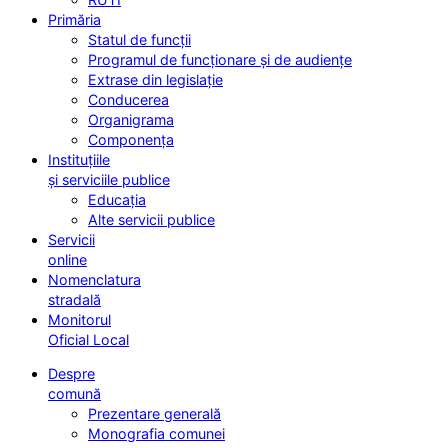
Primăria
Statul de funcții
Programul de funcționare și de audiențe
Extrase din legislație
Conducerea
Organigrama
Componența
Instituțiile
și serviciile publice
Educația
Alte servicii publice
Servicii
online
Nomenclatura
stradală
Monitorul
Oficial Local
Despre
comună
Prezentare generală
Monografia comunei