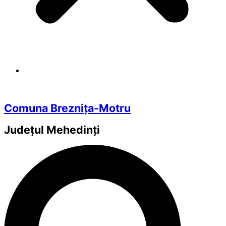
Comuna Breznița-Motru
Județul
Mehedinți