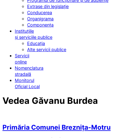
Programul de funcționare și de audiențe
Extrase din legislație
Conducerea
Organigrama
Componența
Instituțiile
și serviciile publice
Educația
Alte servicii publice
Servicii
online
Nomenclatura
stradală
Monitorul
Oficial Local
Vedea Găvanu Burdea
Primăria Comunei Breznița-Motru