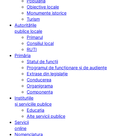
Populația
Obiective locale
Monumente istorice
Turism
Autoritățile
publice locale
Primarul
Consiliul local
RUTI
Primăria
Statul de funcții
Programul de funcționare și de audiențe
Extrase din legislație
Conducerea
Organigrama
Componența
Instituțiile
și serviciile publice
Educația
Alte servicii publice
Servicii
online
Nomenclatura