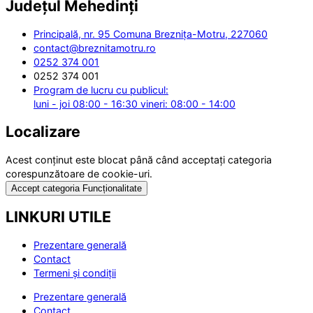
Județul
Mehedinți
Principală, nr. 95 Comuna Breznița-Motru, 227060
contact@breznitamotru.ro
0252 374 001
0252 374 001
Program de lucru cu publicul:
luni - joi 08:00 - 16:30 vineri: 08:00 - 14:00
Localizare
Acest conținut este blocat până când acceptați categoria
corespunzătoare de cookie-uri.
Accept categoria Funcționalitate
LINKURI UTILE
Prezentare generală
Contact
Termeni și condiții
Prezentare generală
Contact