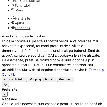
Link-uri subliniate
Font lizibil
Reset
Hartă site
Ajutor
Feedback
Acest site folosește cookie
Folosim cookie-uri pe site-ul nostru pentru a vă oferi cea mai
relevantă experiență, reținând preferințele și vizitele
dumneavoastră. Prin efectuarea unui click pe butonul „Sunt de
acord”, sunteți de acord ca TOATE cookie-urile să fie utilizate.
De asemenea, puteți să refuzați cookie-urile opționale prin
apăsarea butonului „Refuz”. Prin continuarea accesării sau
utilizării Site-ului web vă exprimați acordul cu privire la
Termeni și
Condiții
.
Accept TOATE
Resping opționale
Preferințe
🍪
Preferințe
×
Necesare
Cookie-urile necesare sunt esențiale pentru funcțiile de bază ale