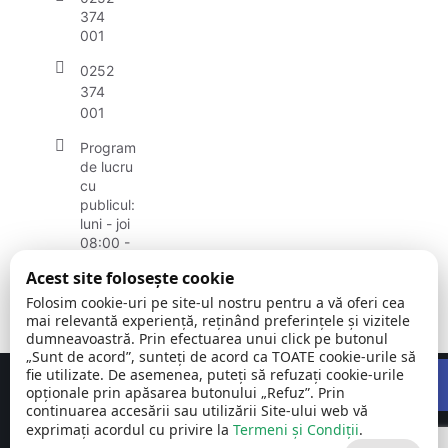
374
001
0252
374
001
Program
de lucru
cu
publicul:
luni - joi
08:00 -
16:30
Acest site folosește cookie
vineri:
08:00 -
Folosim cookie-uri pe site-ul nostru pentru a vă oferi cea
14:00
mai relevantă experiență, reținând preferințele și vizitele
dumneavoastră. Prin efectuarea unui click pe butonul
„Sunt de acord”, sunteți de acord ca TOATE cookie-urile să
Open
fie utilizate. De asemenea, puteți să refuzați cookie-urile
Concept realizat de
Big Media Relații Publice SRL
opționale prin apăsarea butonului „Refuz”. Prin
continuarea accesării sau utilizării Site-ului web vă
exprimați acordul cu privire la
Comuna Breznița-
Termeni și Condiții
©
Toate
.
Motru | județul
2026
drepturile