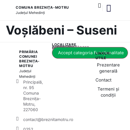
COMUNA BREZNIȚA-MOTRU
Județul
Mehedinți
și serviciile publice
Voșlăbeni – Suseni
LOCALIZARE
Acest conținut este blocat până când acceptați categoria corespunzătoare de cookie-uri.
PRIMĂRIA
Accept categoria Funcționalitate
LINKURI
COMUNEI
UTILE
BREZNIȚA-
Prezentare
MOTRU
generală
Județul
Mehedinți
Contact
Principală,
nr. 95
Termeni și
Comuna
condiții
Breznița-
Motru,
227060
contact@breznitamotru.ro
0252