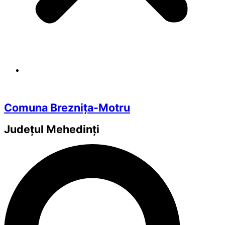
Comuna Breznița-Motru
Județul
Mehedinți