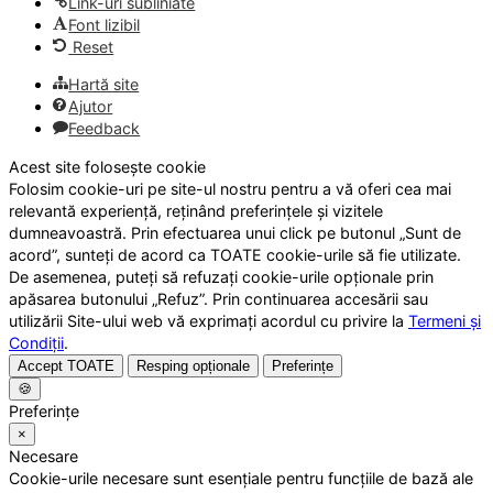
Link-uri subliniate
Font lizibil
Reset
Hartă site
Ajutor
Feedback
Acest site folosește cookie
Folosim cookie-uri pe site-ul nostru pentru a vă oferi cea mai
relevantă experiență, reținând preferințele și vizitele
dumneavoastră. Prin efectuarea unui click pe butonul „Sunt de
acord”, sunteți de acord ca TOATE cookie-urile să fie utilizate.
De asemenea, puteți să refuzați cookie-urile opționale prin
apăsarea butonului „Refuz”. Prin continuarea accesării sau
utilizării Site-ului web vă exprimați acordul cu privire la
Termeni și
Condiții
.
Accept TOATE
Resping opționale
Preferințe
🍪
Preferințe
×
Necesare
Cookie-urile necesare sunt esențiale pentru funcțiile de bază ale