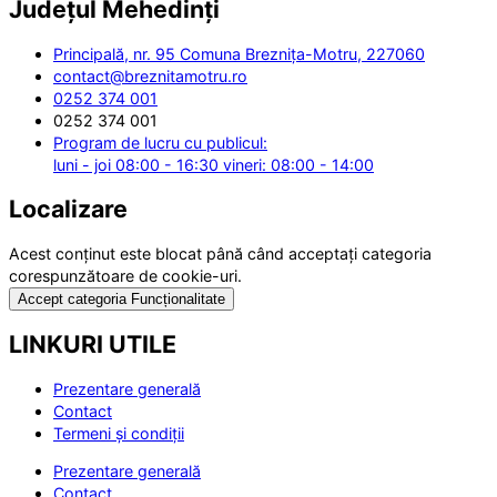
Județul
Mehedinți
Principală, nr. 95 Comuna Breznița-Motru, 227060
contact@breznitamotru.ro
0252 374 001
0252 374 001
Program de lucru cu publicul:
luni - joi 08:00 - 16:30 vineri: 08:00 - 14:00
Localizare
Acest conținut este blocat până când acceptați categoria
corespunzătoare de cookie-uri.
Accept categoria Funcționalitate
LINKURI UTILE
Prezentare generală
Contact
Termeni și condiții
Prezentare generală
Contact