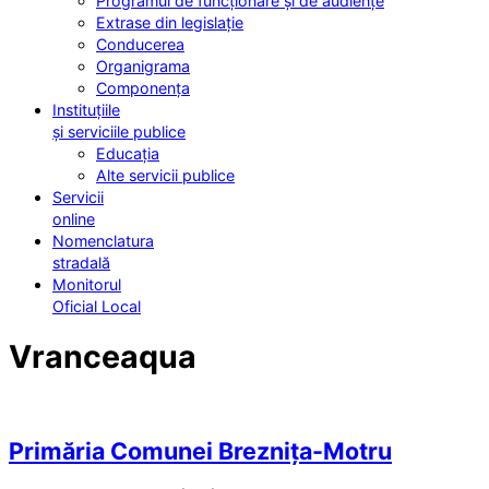
Programul de funcționare și de audiențe
Extrase din legislație
Conducerea
Organigrama
Componența
Instituțiile
și serviciile publice
Educația
Alte servicii publice
Servicii
online
Nomenclatura
stradală
Monitorul
Oficial Local
Vranceaqua
Primăria Comunei Breznița-Motru