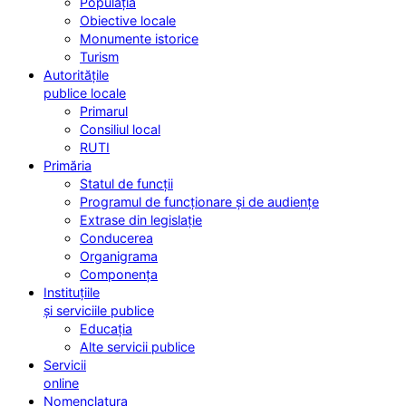
Populația
Obiective locale
Monumente istorice
Turism
Autoritățile
publice locale
Primarul
Consiliul local
RUTI
Primăria
Statul de funcții
Programul de funcționare și de audiențe
Extrase din legislație
Conducerea
Organigrama
Componența
Instituțiile
și serviciile publice
Educația
Alte servicii publice
Servicii
online
Nomenclatura