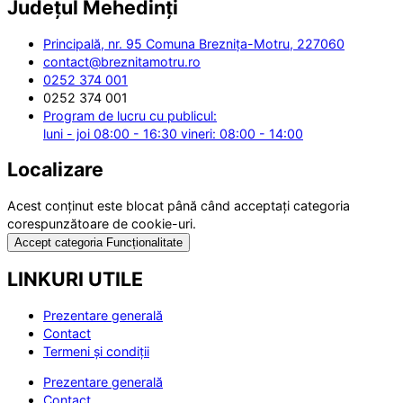
Județul
Mehedinți
Principală, nr. 95 Comuna Breznița-Motru, 227060
contact@breznitamotru.ro
0252 374 001
0252 374 001
Program de lucru cu publicul:
luni - joi 08:00 - 16:30 vineri: 08:00 - 14:00
Localizare
Acest conținut este blocat până când acceptați categoria
corespunzătoare de cookie-uri.
Accept categoria Funcționalitate
LINKURI UTILE
Prezentare generală
Contact
Termeni și condiții
Prezentare generală
Contact