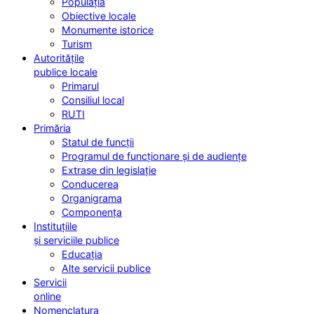
Populația
Obiective locale
Monumente istorice
Turism
Autoritățile
publice locale
Primarul
Consiliul local
RUTI
Primăria
Statul de funcții
Programul de funcționare și de audiențe
Extrase din legislație
Conducerea
Organigrama
Componența
Instituțiile
și serviciile publice
Educația
Alte servicii publice
Servicii
online
Nomenclatura