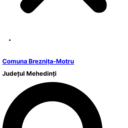
Comuna Breznița-Motru
Județul
Mehedinți