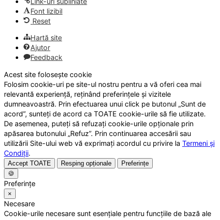
Link-uri subliniate
Font lizibil
Reset
Hartă site
Ajutor
Feedback
Acest site folosește cookie
Folosim cookie-uri pe site-ul nostru pentru a vă oferi cea mai
relevantă experiență, reținând preferințele și vizitele
dumneavoastră. Prin efectuarea unui click pe butonul „Sunt de
acord”, sunteți de acord ca TOATE cookie-urile să fie utilizate.
De asemenea, puteți să refuzați cookie-urile opționale prin
apăsarea butonului „Refuz”. Prin continuarea accesării sau
utilizării Site-ului web vă exprimați acordul cu privire la
Termeni și
Condiții
.
Accept TOATE
Resping opționale
Preferințe
🍪
Preferințe
×
Necesare
Cookie-urile necesare sunt esențiale pentru funcțiile de bază ale