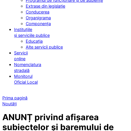
Programul de funcționare și de audiențe
Extrase din legislație
Conducerea
Organigrama
Componența
Instituțiile
și serviciile publice
Educația
Alte servicii publice
Servicii
online
Nomenclatura
stradală
Monitorul
Oficial Local
Prima pagină
Noutăți
ANUNȚ privind afișarea
subiectelor și baremului de