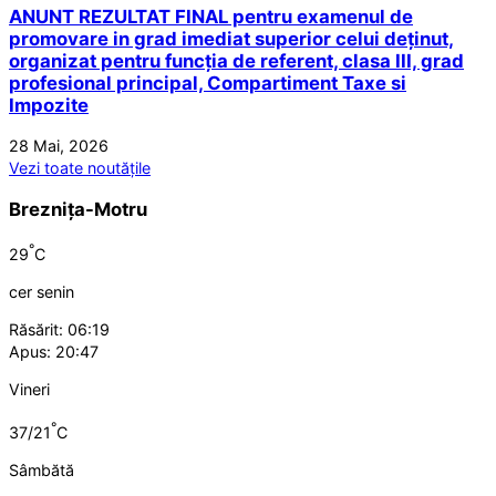
ANUNT REZULTAT FINAL pentru examenul de
promovare in grad imediat superior celui deținut,
organizat pentru funcția de referent, clasa III, grad
profesional principal, Compartiment Taxe si
Impozite
28 Mai, 2026
Vezi toate noutățile
Breznița-Motru
°
29
C
cer senin
Răsărit: 06:19
Apus: 20:47
Vineri
°
37/21
C
Sâmbătă