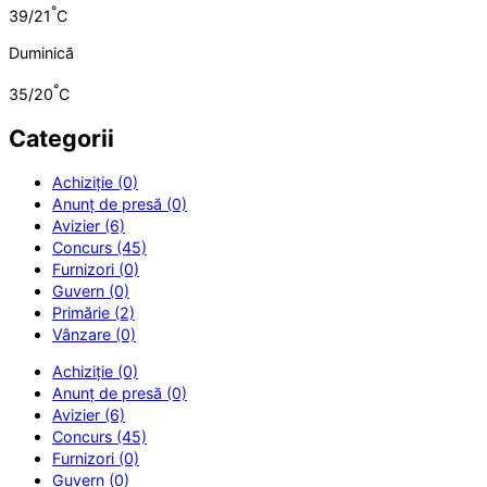
°
39/21
C
Duminică
°
35/20
C
Categorii
Achiziție (0)
Anunț de presă (0)
Avizier (6)
Concurs (45)
Furnizori (0)
Guvern (0)
Primărie (2)
Vânzare (0)
Achiziție (0)
Anunț de presă (0)
Avizier (6)
Concurs (45)
Furnizori (0)
Guvern (0)