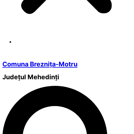
Comuna Breznița-Motru
Județul
Mehedinți