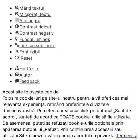
Măriți textul
Micșorați textul
Alb-negru
Contrast ridicat
Contrast negativ
Fundal luminos
Link-uri subliniate
Font lizibil
Reset
Hartă site
Ajutor
Feedback
Acest site folosește cookie
Folosim cookie-uri pe site-ul nostru pentru a vă oferi cea mai
relevantă experiență, reținând preferințele și vizitele
dumneavoastră. Prin efectuarea unui click pe butonul „Sunt de
acord”, sunteți de acord ca TOATE cookie-urile să fie utilizate.
De asemenea, puteți să refuzați cookie-urile opționale prin
apăsarea butonului „Refuz”. Prin continuarea accesării sau
utilizării Site-ului web vă exprimați acordul cu privire la
Termeni și