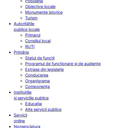
Populația
Obiective locale
Monumente istorice
Turism
Autoritățile
publice locale
Primarul
Consiliul local
RUTI
Primăria
Statul de funcții
Programul de funcționare și de audiențe
Extrase din legislație
Conducerea
Organigrama
Componența
Instituțiile
și serviciile publice
Educația
Alte servicii publice
Servicii
online
Nomenclatura