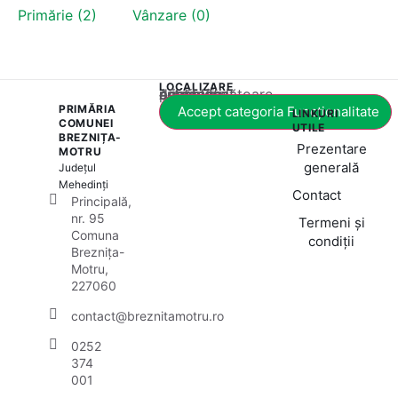
Primărie (2)
Vânzare (0)
LOCALIZARE
Acest conținut este blocat până când acceptați categoria corespunzătoare de cookie-uri.
PRIMĂRIA
Accept categoria Funcționalitate
LINKURI
COMUNEI
UTILE
BREZNIȚA-
Prezentare
MOTRU
generală
Județul
Mehedinți
Contact
Principală,
nr. 95
Termeni și
Comuna
condiții
Breznița-
Motru,
227060
contact@breznitamotru.ro
0252
374
001