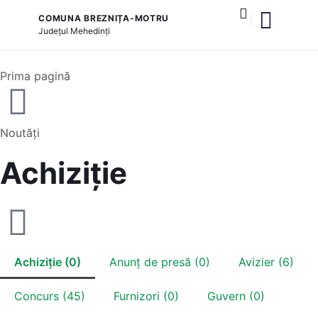
COMUNA BREZNIȚA-MOTRU
Județul
Mehedinți
și serviciile publice
Prima pagină
Noutăți
Achiziție
Achiziție (0)
Anunț de presă (0)
Avizier (6)
Concurs (45)
Furnizori (0)
Guvern (0)