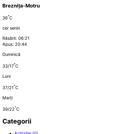
Breznița-Motru
°
36
C
cer senin
Răsărit: 06:21
Apus: 20:44
Duminică
°
33/17
C
Luni
°
37/21
C
Marți
°
39/22
C
Categorii
Achiziție (0)