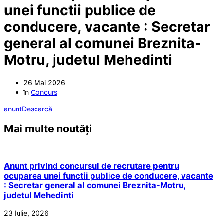
unei functii publice de
conducere, vacante : Secretar
general al comunei Breznita-
Motru, judetul Mehedinti
26 Mai 2026
în
Concurs
anunt
Descarcă
Mai multe noutăți
Anunt privind concursul de recrutare pentru
ocuparea unei functii publice de conducere, vacante
: Secretar general al comunei Breznita-Motru,
judetul Mehedinti
23 Iulie, 2026