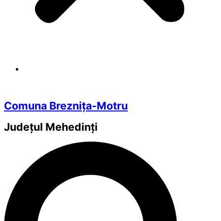
Comuna Breznița-Motru
Județul
Mehedinți