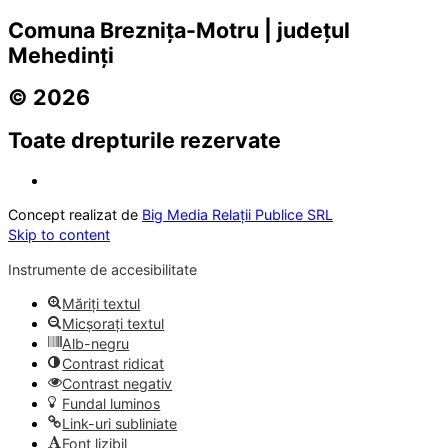
Comuna Breznița-Motru | județul
Mehedinți
© 2026
Toate drepturile rezervate
Concept realizat de
Big Media Relații Publice SRL
Skip to content
Instrumente de accesibilitate
Măriți textul
Micșorați textul
Alb-negru
Contrast ridicat
Contrast negativ
Fundal luminos
Link-uri subliniate
Font lizibil