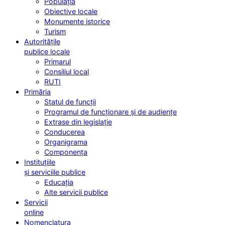
Populația
Obiective locale
Monumente istorice
Turism
Autoritățile
publice locale
Primarul
Consiliul local
RUTI
Primăria
Statul de funcții
Programul de funcționare și de audiențe
Extrase din legislație
Conducerea
Organigrama
Componența
Instituțiile
și serviciile publice
Educația
Alte servicii publice
Servicii
online
Nomenclatura