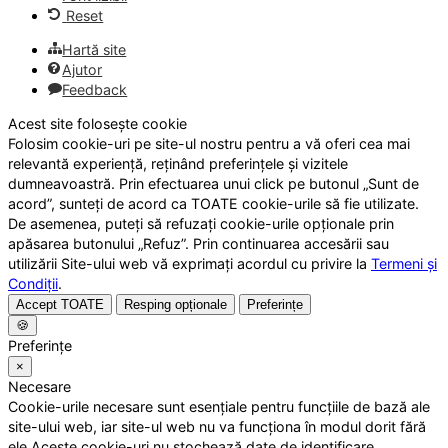
Reset
Hartă site
Ajutor
Feedback
Acest site folosește cookie
Folosim cookie-uri pe site-ul nostru pentru a vă oferi cea mai
relevantă experiență, reținând preferințele și vizitele
dumneavoastră. Prin efectuarea unui click pe butonul „Sunt de
acord”, sunteți de acord ca TOATE cookie-urile să fie utilizate.
De asemenea, puteți să refuzați cookie-urile opționale prin
apăsarea butonului „Refuz”. Prin continuarea accesării sau
utilizării Site-ului web vă exprimați acordul cu privire la
Termeni și
Condiții
.
Accept TOATE
Resping opționale
Preferințe
🍪
Preferințe
×
Necesare
Cookie-urile necesare sunt esențiale pentru funcțiile de bază ale
site-ului web, iar site-ul web nu va funcționa în modul dorit fără
ele.Aceste cookie-uri nu stochează date de identificare