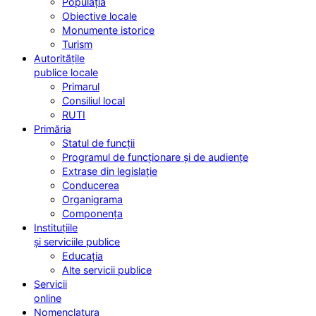
Populația
Obiective locale
Monumente istorice
Turism
Autoritățile
publice locale
Primarul
Consiliul local
RUTI
Primăria
Statul de funcții
Programul de funcționare și de audiențe
Extrase din legislație
Conducerea
Organigrama
Componența
Instituțiile
și serviciile publice
Educația
Alte servicii publice
Servicii
online
Nomenclatura