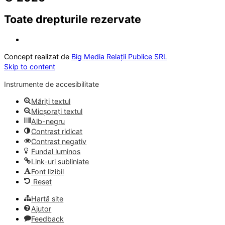
Toate drepturile rezervate
Concept realizat de
Big Media Relații Publice SRL
Skip to content
Instrumente de accesibilitate
Măriți textul
Micșorați textul
Alb-negru
Contrast ridicat
Contrast negativ
Fundal luminos
Link-uri subliniate
Font lizibil
Reset
Hartă site
Ajutor
Feedback