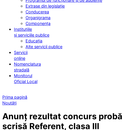
Programul de funcționare și de audiențe
Extrase din legislație
Conducerea
Organigrama
Componența
Instituțiile
și serviciile publice
Educația
Alte servicii publice
Servicii
online
Nomenclatura
stradală
Monitorul
Oficial Local
Prima pagină
Noutăți
Anunț rezultat concurs probă
scrisă Referent, clasa III