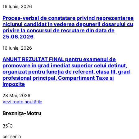
16 Iunie, 2026
Proces-verbal de constatare privind neprezentarea
niciunui candidat în vederea depunerii dosarului cu
privire la concursul de recrutare din data de
25.06.2026
16 Iunie, 2026
ANUNT REZULTAT FINAL pentru examenul de
promovare in grad imediat superior celui deținut,
organizat pentru funcția de referent, clasa III, grad
profesional principal, Compartiment Taxe si
Impozite
28 Mai, 2026
Vezi toate noutățile
Breznița-Motru
°
35
C
cer senin