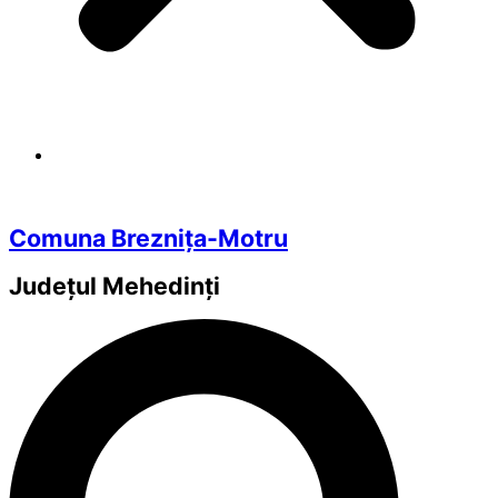
Comuna Breznița-Motru
Județul
Mehedinți