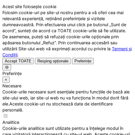
Acest site folosește cookie
Folosim cookie-uri pe site-ul nostru pentru a vă oferi cea mai
relevantă experiență, reținând preferințele și vizitele
dumneavoastră. Prin efectuarea unui click pe butonul „Sunt de
acord”, sunteți de acord ca TOATE cookie-urile să fie utilizate.
De asemenea, puteți să refuzați cookie-urile opționale prin
apăsarea butonului „Refuz”. Prin continuarea accesării sau
utilizării Site-ului web vă exprimați acordul cu privire la
Termeni și
Condiții
.
Accept TOATE
Resping opționale
Preferințe
🍪
Preferințe
×
Necesare
Cookie-urile necesare sunt esențiale pentru funcțiile de bază ale
site-ului web, iar site-ul web nu va funcționa în modul dorit fără
ele.Aceste cookie-uri nu stochează date de identificare
personală.
Analitice
Cookie-urile analitice sunt utilizate pentru a înțelege modul în
care vizitatorii interacționează cu site-ul web. Aceste cookie-uri