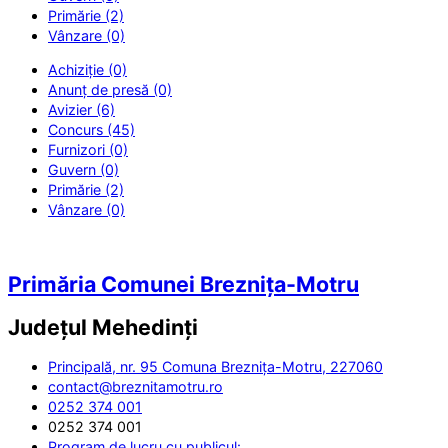
Primărie (2)
Vânzare (0)
Achiziție (0)
Anunț de presă (0)
Avizier (6)
Concurs (45)
Furnizori (0)
Guvern (0)
Primărie (2)
Vânzare (0)
Primăria Comunei Breznița-Motru
Județul
Mehedinți
Principală, nr. 95 Comuna Breznița-Motru, 227060
contact@breznitamotru.ro
0252 374 001
0252 374 001
Program de lucru cu publicul: