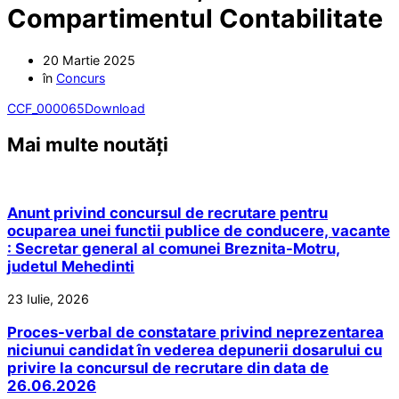
Compartimentul Contabilitate
20 Martie 2025
în
Concurs
CCF_000065
Download
Mai multe noutăți
Anunt privind concursul de recrutare pentru
ocuparea unei functii publice de conducere, vacante
: Secretar general al comunei Breznita-Motru,
judetul Mehedinti
23 Iulie, 2026
Proces-verbal de constatare privind neprezentarea
niciunui candidat în vederea depunerii dosarului cu
privire la concursul de recrutare din data de
26.06.2026