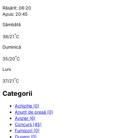
Răsărit: 06:20
Apus: 20:45
Sâmbătă
°
38/21
C
Duminică
°
35/20
C
Luni
°
37/21
C
Categorii
Achiziție (0)
Anunț de presă (0)
Avizier (6)
Concurs (45)
Furnizori (0)
Guvern (0)