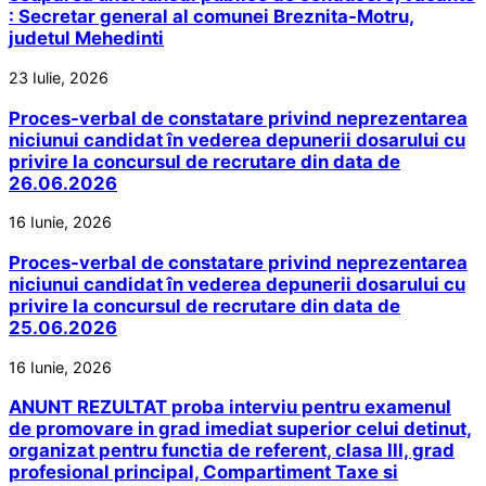
: Secretar general al comunei Breznita-Motru,
judetul Mehedinti
23 Iulie, 2026
Proces-verbal de constatare privind neprezentarea
niciunui candidat în vederea depunerii dosarului cu
privire la concursul de recrutare din data de
26.06.2026
16 Iunie, 2026
Proces-verbal de constatare privind neprezentarea
niciunui candidat în vederea depunerii dosarului cu
privire la concursul de recrutare din data de
25.06.2026
16 Iunie, 2026
ANUNT REZULTAT proba interviu pentru examenul
de promovare in grad imediat superior celui detinut,
organizat pentru functia de referent, clasa III, grad
profesional principal, Compartiment Taxe si