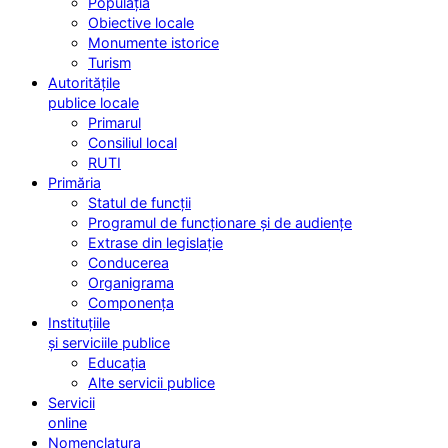
Populația
Obiective locale
Monumente istorice
Turism
Autoritățile
publice locale
Primarul
Consiliul local
RUTI
Primăria
Statul de funcții
Programul de funcționare și de audiențe
Extrase din legislație
Conducerea
Organigrama
Componența
Instituțiile
și serviciile publice
Educația
Alte servicii publice
Servicii
online
Nomenclatura