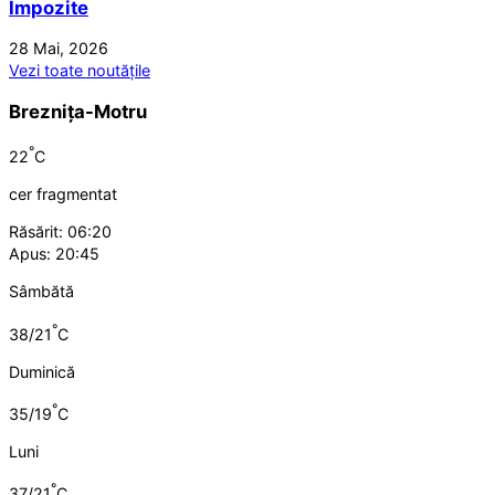
Impozite
28 Mai, 2026
Vezi toate noutățile
Breznița-Motru
°
22
C
cer fragmentat
Răsărit: 06:20
Apus: 20:45
Sâmbătă
°
38/21
C
Duminică
°
35/19
C
Luni
°
37/21
C