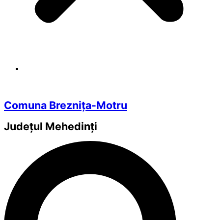
Comuna Breznița-Motru
Județul
Mehedinți