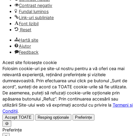
Contrast negativ
Fundal luminos
Link-uri subliniate
Font lizibil
Reset
Hartă site
Ajutor
Feedback
Acest site folosește cookie
Folosim cookie-uri pe site-ul nostru pentru a vă oferi cea mai
relevantă experiență, reținând preferințele și vizitele
dumneavoastră. Prin efectuarea unui click pe butonul „Sunt de
acord”, sunteți de acord ca TOATE cookie-urile să fie utilizate.
De asemenea, puteți să refuzați cookie-urile opționale prin
apăsarea butonului „Refuz”. Prin continuarea accesării sau
utilizării Site-ului web vă exprimați acordul cu privire la
Termeni și
Condiții
.
Accept TOATE
Resping opționale
Preferințe
🍪
Preferințe