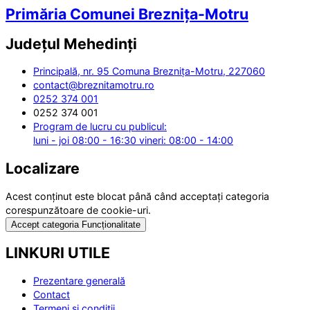
Primăria Comunei Breznița-Motru
Județul
Mehedinți
Principală, nr. 95 Comuna Breznița-Motru, 227060
contact@breznitamotru.ro
0252 374 001
0252 374 001
Program de lucru cu publicul:
luni - joi 08:00 - 16:30 vineri: 08:00 - 14:00
Localizare
Acest conținut este blocat până când acceptați categoria
corespunzătoare de cookie-uri.
Accept categoria Funcționalitate
LINKURI UTILE
Prezentare generală
Contact
Termeni și condiții