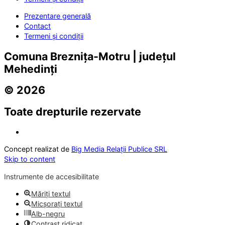
Prezentare generală
Contact
Termeni și condiții
Comuna Breznița-Motru | județul
Mehedinți
© 2026
Toate drepturile rezervate
Concept realizat de
Big Media Relații Publice SRL
Skip to content
Instrumente de accesibilitate
Măriți textul
Micșorați textul
Alb-negru
Contrast ridicat