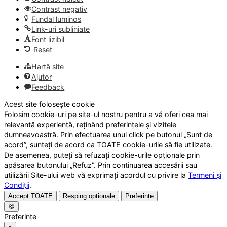
Contrast negativ
Fundal luminos
Link-uri subliniate
Font lizibil
Reset
Hartă site
Ajutor
Feedback
Acest site folosește cookie
Folosim cookie-uri pe site-ul nostru pentru a vă oferi cea mai
relevantă experiență, reținând preferințele și vizitele
dumneavoastră. Prin efectuarea unui click pe butonul „Sunt de
acord”, sunteți de acord ca TOATE cookie-urile să fie utilizate.
De asemenea, puteți să refuzați cookie-urile opționale prin
apăsarea butonului „Refuz”. Prin continuarea accesării sau
utilizării Site-ului web vă exprimați acordul cu privire la
Termeni și
Condiții
.
Accept TOATE
Resping opționale
Preferințe
🍪
Preferințe