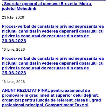
: Secretar general al comunei Breznita-Motru,
judetul Mehedinti
23 Iulie, 2026
Proces-verbal de constatare privind neprezentarea
niciunui candidat în vederea depunerii dosarului cu
privire la concursul de recrutare din data de
26.06.2026
16 Iunie, 2026
Proces-verbal de constatare privind neprezentarea
niciunui candidat în vederea depunerii dosarului cu
privire la concursul de recrutare din data de
25.06.2026
16 Iunie, 2026
ANUNT REZULTAT FINAL pentru examenul de
promovare in grad imediat superior celui deținut,
organizat pentru funcția de referent, clasa III, grad
profesional principal, Compartiment Taxe si