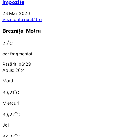
Impozite
28 Mai, 2026
Vezi toate noutățile
Breznița-Motru
°
25
C
cer fragmentat
Răsărit: 06:23
Apus: 20:41
Marți
°
39/21
C
Miercuri
°
39/22
C
Joi
°
33/22
C