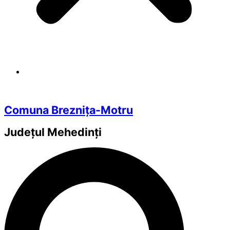
Comuna Breznița-Motru
Județul
Mehedinți