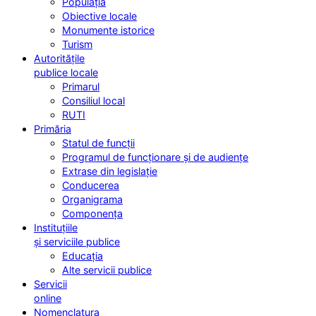
Populația
Obiective locale
Monumente istorice
Turism
Autoritățile
publice locale
Primarul
Consiliul local
RUTI
Primăria
Statul de funcții
Programul de funcționare și de audiențe
Extrase din legislație
Conducerea
Organigrama
Componența
Instituțiile
și serviciile publice
Educația
Alte servicii publice
Servicii
online
Nomenclatura