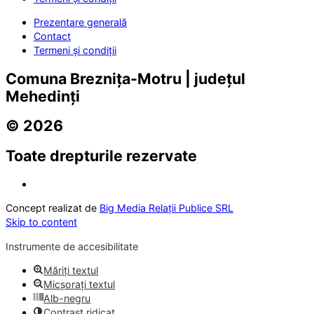
Prezentare generală
Contact
Termeni și condiții
Comuna Breznița-Motru | județul
Mehedinți
© 2026
Toate drepturile rezervate
Concept realizat de
Big Media Relații Publice SRL
Skip to content
Instrumente de accesibilitate
Măriți textul
Micșorați textul
Alb-negru
Contrast ridicat