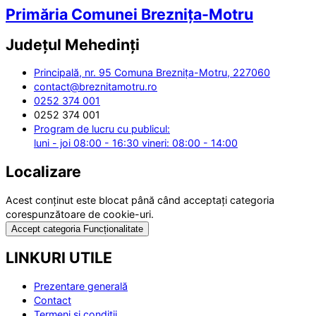
Primăria Comunei Breznița-Motru
Județul
Mehedinți
Principală, nr. 95 Comuna Breznița-Motru, 227060
contact@breznitamotru.ro
0252 374 001
0252 374 001
Program de lucru cu publicul:
luni - joi 08:00 - 16:30 vineri: 08:00 - 14:00
Localizare
Acest conținut este blocat până când acceptați categoria
corespunzătoare de cookie-uri.
Accept categoria Funcționalitate
LINKURI UTILE
Prezentare generală
Contact
Termeni și condiții