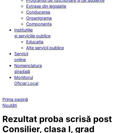
Programul de funcționare și de audiențe
Extrase din legislație
Conducerea
Organigrama
Componența
Instituțiile
și serviciile publice
Educația
Alte servicii publice
Servicii
online
Nomenclatura
stradală
Monitorul
Oficial Local
Prima pagină
Noutăți
Rezultat proba scrisă post
Consilier, clasa I, grad