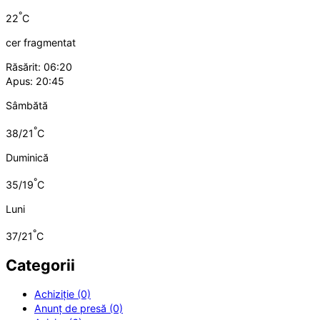
°
22
C
cer fragmentat
Răsărit: 06:20
Apus: 20:45
Sâmbătă
°
38/21
C
Duminică
°
35/19
C
Luni
°
37/21
C
Categorii
Achiziție (0)
Anunț de presă (0)