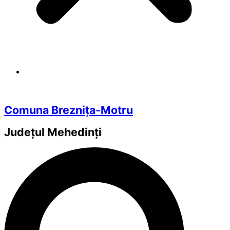
Comuna Breznița-Motru
Județul
Mehedinți