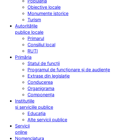
Populația
Obiective locale
Monumente istorice
Turism
Autoritățile
publice locale
Primarul
Consiliul local
RUTI
Primăria
Statul de funcții
Programul de funcționare și de audiențe
Extrase din legislație
Conducerea
Organigrama
Componența
Instituțiile
și serviciile publice
Educația
Alte servicii publice
Servicii
online
Nomenclatura